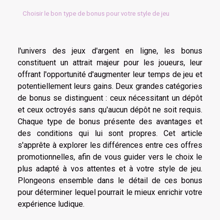
Choisir le bon type de bonus pour votre style de jeu
l'univers des jeux d'argent en ligne, les bonus
constituent un attrait majeur pour les joueurs, leur
offrant l'opportunité d'augmenter leur temps de jeu et
potentiellement leurs gains. Deux grandes catégories
de bonus se distinguent : ceux nécessitant un dépôt
et ceux octroyés sans qu'aucun dépôt ne soit requis.
Chaque type de bonus présente des avantages et
des conditions qui lui sont propres. Cet article
s'apprête à explorer les différences entre ces offres
promotionnelles, afin de vous guider vers le choix le
plus adapté à vos attentes et à votre style de jeu.
Plongeons ensemble dans le détail de ces bonus
pour déterminer lequel pourrait le mieux enrichir votre
expérience ludique.