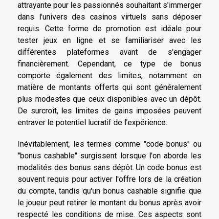
attrayante pour les passionnés souhaitant s'immerger
dans l'univers des casinos virtuels sans déposer
requis. Cette forme de promotion est idéale pour
tester jeux en ligne et se familiariser avec les
différentes plateformes avant de s'engager
financièrement. Cependant, ce type de bonus
comporte également des limites, notamment en
matière de montants offerts qui sont généralement
plus modestes que ceux disponibles avec un dépôt.
De surcroît, les limites de gains imposées peuvent
entraver le potentiel lucratif de l'expérience.
Inévitablement, les termes comme "code bonus" ou
"bonus cashable" surgissent lorsque l'on aborde les
modalités des bonus sans dépôt. Un code bonus est
souvent requis pour activer l'offre lors de la création
du compte, tandis qu'un bonus cashable signifie que
le joueur peut retirer le montant du bonus après avoir
respecté les conditions de mise. Ces aspects sont