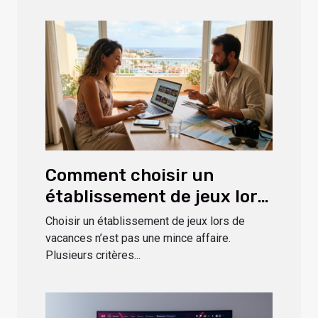
Comment choisir un
établissement de jeux lors
de vos vacances ?
Choisir un établissement de jeux lors de
vacances n’est pas une mince affaire.
Plusieurs critères...