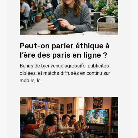
Peut-on parier éthique à
l’ère des paris en ligne ?
Bonus de bienvenue agressifs, publicités
ciblées, et matchs diffusés en continu sur
mobile, le...