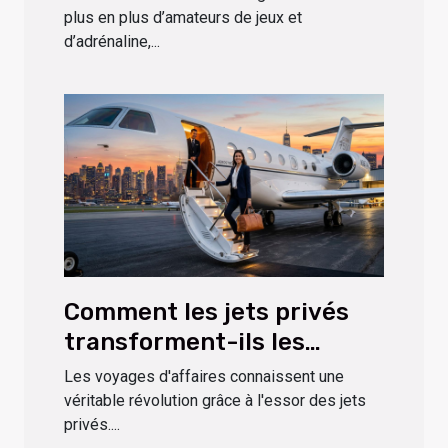
plus en plus d’amateurs de jeux et
d’adrénaline,...
Comment les jets privés
transforment-ils les
voyages d'affaires ?
Les voyages d'affaires connaissent une
véritable révolution grâce à l'essor des jets
privés....