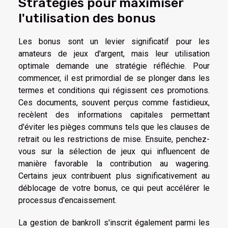
Stratégies pour maximiser
l'utilisation des bonus
Les bonus sont un levier significatif pour les
amateurs de jeux d'argent, mais leur utilisation
optimale demande une stratégie réfléchie. Pour
commencer, il est primordial de se plonger dans les
termes et conditions qui régissent ces promotions.
Ces documents, souvent perçus comme fastidieux,
recèlent des informations capitales permettant
d'éviter les pièges communs tels que les clauses de
retrait ou les restrictions de mise. Ensuite, penchez-
vous sur la sélection de jeux qui influencent de
manière favorable la contribution au wagering.
Certains jeux contribuent plus significativement au
déblocage de votre bonus, ce qui peut accélérer le
processus d'encaissement.
La gestion de bankroll s'inscrit également parmi les