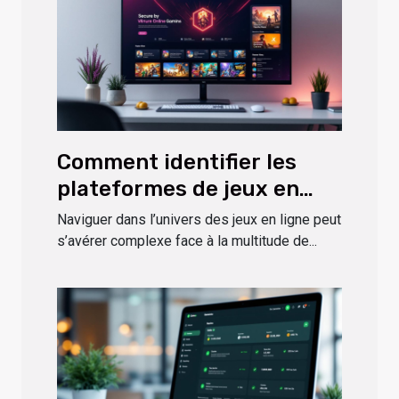
Comment identifier les
plateformes de jeux en
ligne fiables et sécurisées
Naviguer dans l’univers des jeux en ligne peut
?
s’avérer complexe face à la multitude de...