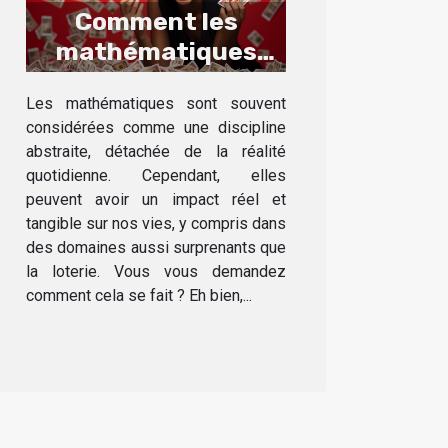
Comment les
mathématiques
peuvent-elles
Les mathématiques sont souvent
augmenter vos
considérées comme une discipline
chances de gagner
abstraite, détachée de la réalité
à la loterie?
quotidienne. Cependant, elles
peuvent avoir un impact réel et
tangible sur nos vies, y compris dans
des domaines aussi surprenants que
la loterie. Vous vous demandez
comment cela se fait ? Eh bien,...