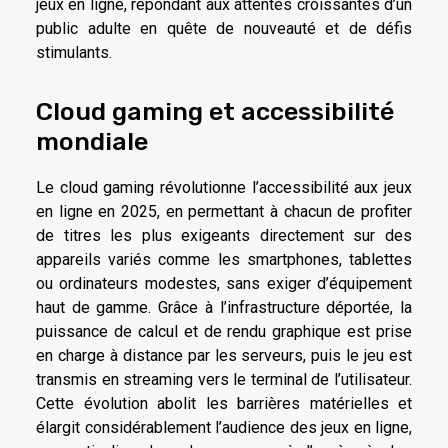
jeux en ligne, répondant aux attentes croissantes d’un
public adulte en quête de nouveauté et de défis
stimulants.
Cloud gaming et accessibilité
mondiale
Le cloud gaming révolutionne l’accessibilité aux jeux
en ligne en 2025, en permettant à chacun de profiter
de titres les plus exigeants directement sur des
appareils variés comme les smartphones, tablettes
ou ordinateurs modestes, sans exiger d’équipement
haut de gamme. Grâce à l’infrastructure déportée, la
puissance de calcul et de rendu graphique est prise
en charge à distance par les serveurs, puis le jeu est
transmis en streaming vers le terminal de l’utilisateur.
Cette évolution abolit les barrières matérielles et
élargit considérablement l’audience des jeux en ligne,