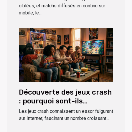
ciblées, et matchs diffusés en continu sur
mobile, le...
Découverte des jeux crash
: pourquoi sont-ils
populaires en ligne ?
Les jeux crash connaissent un essor fulgurant
sur Internet, fascinant un nombre croissant...