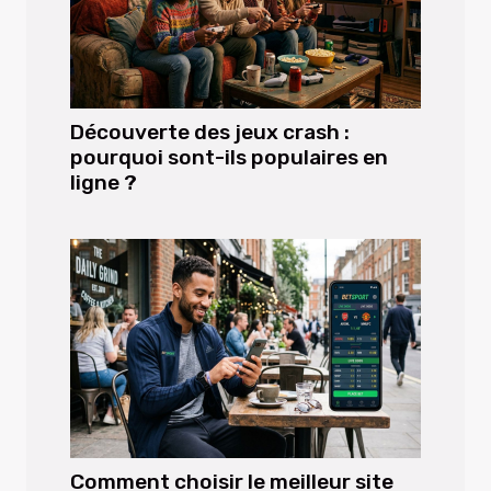
Découverte des jeux crash :
pourquoi sont-ils populaires en
ligne ?
Comment choisir le meilleur site