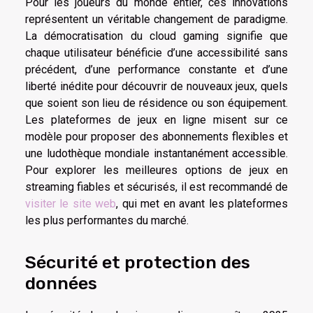
Pour les joueurs du monde entier, ces innovations
représentent un véritable changement de paradigme.
La démocratisation du cloud gaming signifie que
chaque utilisateur bénéficie d’une accessibilité sans
précédent, d’une performance constante et d’une
liberté inédite pour découvrir de nouveaux jeux, quels
que soient son lieu de résidence ou son équipement.
Les plateformes de jeux en ligne misent sur ce
modèle pour proposer des abonnements flexibles et
une ludothèque mondiale instantanément accessible.
Pour explorer les meilleures options de jeux en
streaming fiables et sécurisés, il est recommandé de
visiter le site web
, qui met en avant les plateformes
les plus performantes du marché.
Sécurité et protection des
données