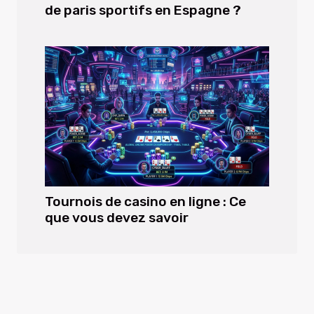
de paris sportifs en Espagne ?
Tournois de casino en ligne : Ce
que vous devez savoir