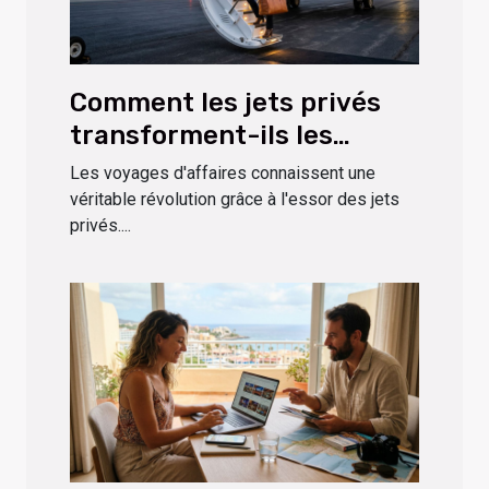
Comment les jets privés
transforment-ils les
voyages d'affaires ?
Les voyages d'affaires connaissent une
véritable révolution grâce à l'essor des jets
privés....