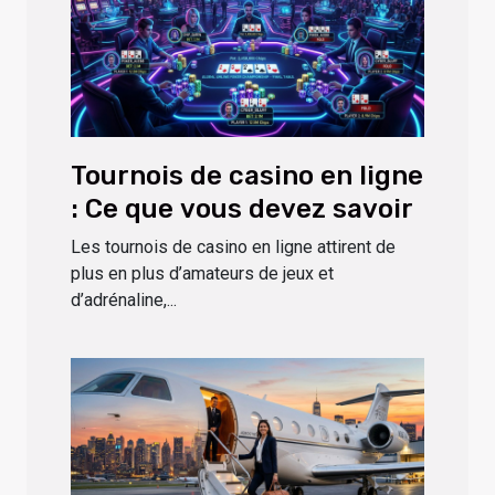
Tournois de casino en ligne
: Ce que vous devez savoir
Les tournois de casino en ligne attirent de
plus en plus d’amateurs de jeux et
d’adrénaline,...