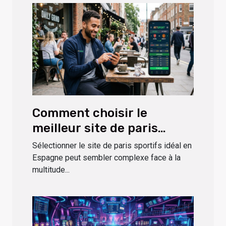
Comment choisir le
meilleur site de paris
sportifs en Espagne ?
Sélectionner le site de paris sportifs idéal en
Espagne peut sembler complexe face à la
multitude...