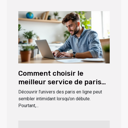
Comment choisir le
meilleur service de paris
en ligne pour les
Découvrir l’univers des paris en ligne peut
débutants ?
sembler intimidant lorsqu’on débute.
Pourtant,...