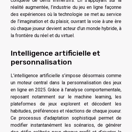
conquête de défis immersifs. En s’appuyant sur la
réalité augmentée, l’industrie du jeu en ligne façonne
des expériences où la technologie se met au service
de l’imagination et du plaisir, ouvrant la voie à une ère
où chaque joueur devient acteur d’un monde hybride, à
la frontière du réel et du virtuel.
Intelligence artificielle et
personnalisation
L’intelligence artificielle s’impose désormais comme
un moteur central dans la personnalisation des jeux
en ligne en 2025. Grâce à l’analyse comportementale,
reposant notamment sur le machine learning, les
plateformes de jeux explorent et décodent les
habitudes, préférences et réactions de chaque joueur.
Ce processus d’adaptation sophistiqué permet de
modifier instantanément les scénarios, de générer