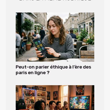
Peut-on parier éthique à l’ère des
paris en ligne ?