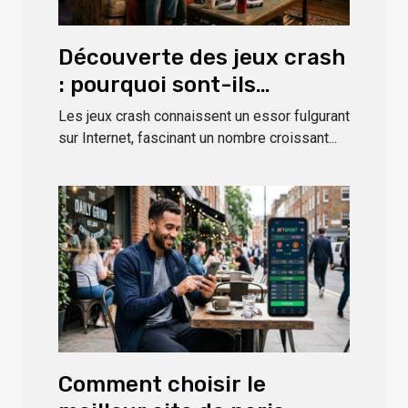
Découverte des jeux crash
: pourquoi sont-ils
populaires en ligne ?
Les jeux crash connaissent un essor fulgurant
sur Internet, fascinant un nombre croissant...
Comment choisir le