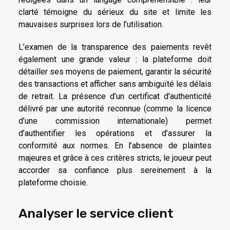
clarté témoigne du sérieux du site et limite les
mauvaises surprises lors de l’utilisation.
L’examen de la transparence des paiements revêt
également une grande valeur : la plateforme doit
détailler ses moyens de paiement, garantir la sécurité
des transactions et afficher sans ambiguïté les délais
de retrait. La présence d’un certificat d’authenticité
délivré par une autorité reconnue (comme la licence
d’une commission internationale) permet
d’authentifier les opérations et d’assurer la
conformité aux normes. En l’absence de plaintes
majeures et grâce à ces critères stricts, le joueur peut
accorder sa confiance plus sereinement à la
plateforme choisie.
Analyser le service client