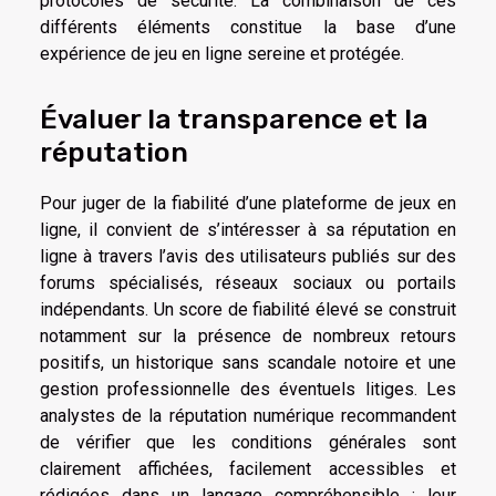
protocoles de sécurité. La combinaison de ces
différents éléments constitue la base d’une
expérience de jeu en ligne sereine et protégée.
Évaluer la transparence et la
réputation
Pour juger de la fiabilité d’une plateforme de jeux en
ligne, il convient de s’intéresser à sa réputation en
ligne à travers l’avis des utilisateurs publiés sur des
forums spécialisés, réseaux sociaux ou portails
indépendants. Un score de fiabilité élevé se construit
notamment sur la présence de nombreux retours
positifs, un historique sans scandale notoire et une
gestion professionnelle des éventuels litiges. Les
analystes de la réputation numérique recommandent
de vérifier que les conditions générales sont
clairement affichées, facilement accessibles et
rédigées dans un langage compréhensible : leur