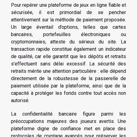
Pour repérer une plateforme de jeux en ligne fiable et
sécurisée, il est primordial de se pencher
attentivement sur la méthode de paiement proposée.
Un large éventail d’options, telles que cartes
bancaires, portefeuilles électroniques ou
cryptomonnaies, atteste du sérieux du site. La
transaction rapide constitue également un indicateur
de qualité, car elle garantit que les dépôts et retraits
s’effectuent sans délai excessif. La sécurité des
retraits mérite une attention particulière : elle dépend
directement de la robustesse de la passerelle de
paiement utilisée par la plateforme, ainsi que de la
capacité à protéger les fonds contre tout accès non
autorisé.
La confidentialité bancaire figure parmi les
préoccupations majeures des joueurs avertis. Une
plateforme digne de confiance met en place des
protocoles de cryptage avancés pour préserver les