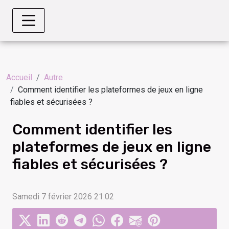
Accueil
Autre
Comment identifier les plateformes de jeux en ligne
fiables et sécurisées ?
Comment identifier les
plateformes de jeux en ligne
fiables et sécurisées ?
Samedi 7 février 2026 21:02