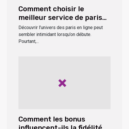
Comment choisir le
meilleur service de paris
en ligne pour les
Découvrir l’univers des paris en ligne peut
débutants ?
sembler intimidant lorsqu’on débute.
Pourtant,...
Comment les bonus
influencent-ils la fidélité