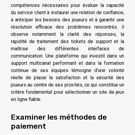
compétences nécessaires pour évaluer la capacité
du service client à instaurer une relation de confiance,
à anticiper les besoins des joueurs et à garantir une
résolution efficace des problèmes rencontrés. Il
observe notamment la clarté des réponses, la
rapidité de traitement des tickets de support et la
maîtrise des différentes interfaces de
communication. Une plateforme qui investit dans un
support multicanal performant et dans la formation
continue de ses équipes témoigne d’une volonté
réelle de placer la satisfaction et la sécurité des
joueurs au centre de ses priorités, ce qui constitue un
critère fondamental pour sélectionner un site de jeux
en ligne fiable.
Examiner les méthodes de
paiement