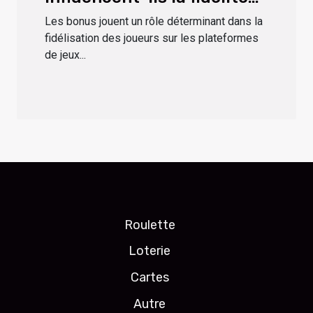
des joueurs ?
Les bonus jouent un rôle déterminant dans la
fidélisation des joueurs sur les plateformes
de jeux...
Roulette
Loterie
Cartes
Autre