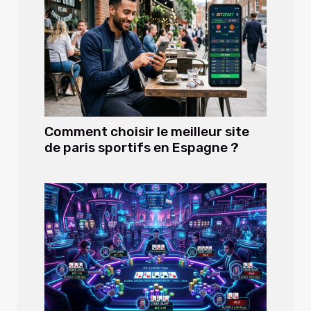
Comment choisir le meilleur site
de paris sportifs en Espagne ?