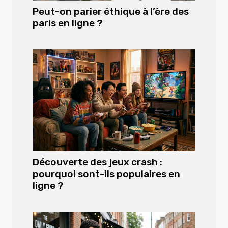
Peut-on parier éthique à l’ère des
paris en ligne ?
Découverte des jeux crash :
pourquoi sont-ils populaires en
ligne ?