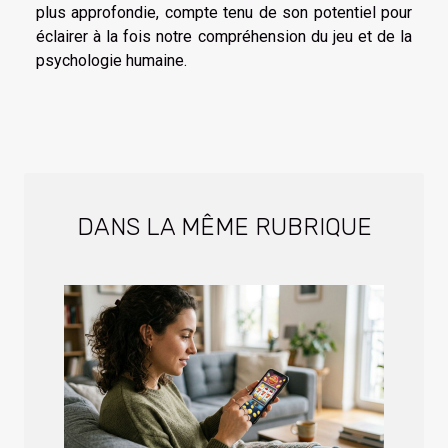
plus approfondie, compte tenu de son potentiel pour
éclairer à la fois notre compréhension du jeu et de la
psychologie humaine.
DANS LA MÊME RUBRIQUE