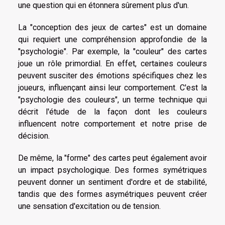
une question qui en étonnera sûrement plus d'un.
La "conception des jeux de cartes" est un domaine
qui requiert une compréhension approfondie de la
"psychologie". Par exemple, la "couleur" des cartes
joue un rôle primordial. En effet, certaines couleurs
peuvent susciter des émotions spécifiques chez les
joueurs, influençant ainsi leur comportement. C'est la
"psychologie des couleurs", un terme technique qui
décrit l'étude de la façon dont les couleurs
influencent notre comportement et notre prise de
décision.
De même, la "forme" des cartes peut également avoir
un impact psychologique. Des formes symétriques
peuvent donner un sentiment d'ordre et de stabilité,
tandis que des formes asymétriques peuvent créer
une sensation d'excitation ou de tension.