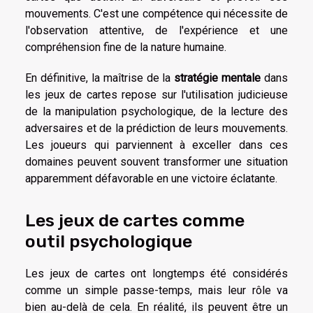
mouvements. C'est une compétence qui nécessite de
l'observation attentive, de l'expérience et une
compréhension fine de la nature humaine.
En définitive, la maîtrise de la
stratégie mentale
dans
les jeux de cartes repose sur l'utilisation judicieuse
de la manipulation psychologique, de la lecture des
adversaires et de la prédiction de leurs mouvements.
Les joueurs qui parviennent à exceller dans ces
domaines peuvent souvent transformer une situation
apparemment défavorable en une victoire éclatante.
Les jeux de cartes comme
outil psychologique
Les jeux de cartes ont longtemps été considérés
comme un simple passe-temps, mais leur rôle va
bien au-delà de cela. En réalité, ils peuvent être un