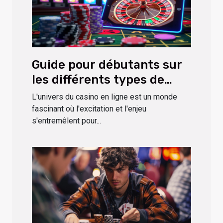
Guide pour débutants sur
les différents types de
jeux de casino disponibles
L'univers du casino en ligne est un monde
en ligne
fascinant où l'excitation et l'enjeu
s'entremêlent pour...