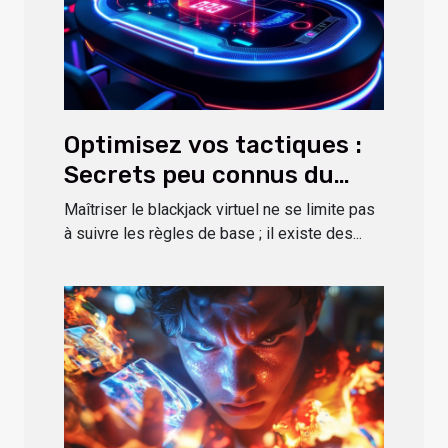
Optimisez vos tactiques :
Secrets peu connus du
blackjack virtuel
Maîtriser le blackjack virtuel ne se limite pas
à suivre les règles de base ; il existe des...