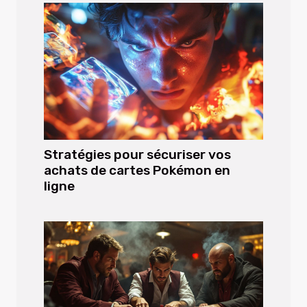
Stratégies pour sécuriser vos
achats de cartes Pokémon en
ligne