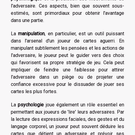
l'adversaire. Ces aspects, bien que souvent sous-
estimés, sont primordiaux pour obtenir l'avantage
dans une partie.
La
manipulation
, en particulier, est un outil puissant
dans l'arsenal d'un joueur de cartes aguerri. En
manipulant subtilement les pensées et les actions de
l'adversaire, le joueur peut le guider vers des choix
qui favorisent sa propre stratégie de jeu. Cela peut
impliquer de feindre une faiblesse pour attirer
l'adversaire dans un piège ou de projeter une
confiance excessive pour le dissuader de jouer ses
cartes les plus fortes.
La
psychologie
joue également un rôle essentiel en
permettant aux joueurs de 'lire' leurs adversaires. Par
la lecture des expressions faciales, des gestes et du
langage corporel, un joueur peut souvent déduire les
cartes que détient un adversaire et prévoir ses