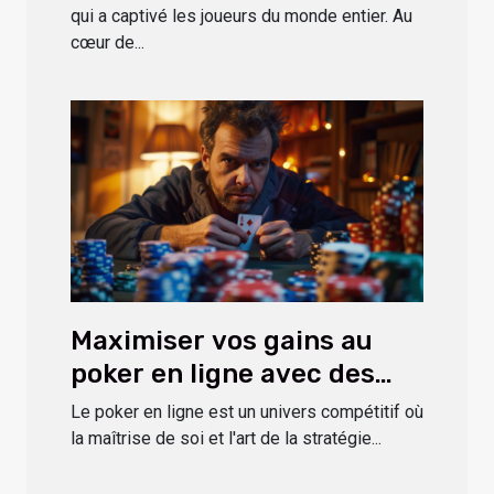
2023
qui a captivé les joueurs du monde entier. Au
cœur de...
Maximiser vos gains au
poker en ligne avec des
astuces psychologiques
Le poker en ligne est un univers compétitif où
la maîtrise de soi et l'art de la stratégie...