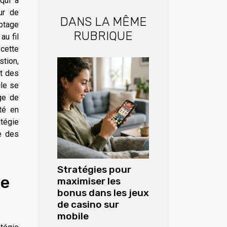
qui a
ur de
DANS LA MÊME
mptage
RUBRIQUE
au fil
cette
tion,
t des
cle se
ge de
ité en
tégie
e des
Stratégies pour
de
maximiser les
bonus dans les jeux
de casino sur
mobile