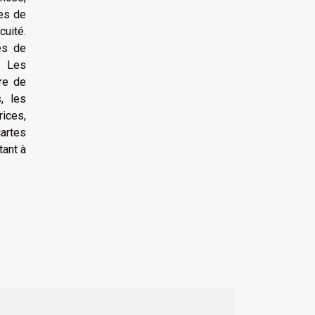
ies de
cuité.
és de
. Les
re de
, les
ices,
cartes
tant à