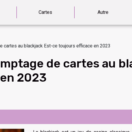
Cartes
Autre
cartes au blackjack Est-ce toujours efficace en 2023
mptage de cartes au bl
e en 2023