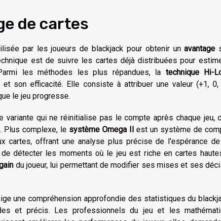
ge de cartes
ilisée par les joueurs de blackjack pour obtenir un
avantage
s
echnique est de suivre les cartes déjà distribuées pour estim
 Parmi les méthodes les plus répandues, la
technique Hi-L
et son efficacité. Elle consiste à attribuer une valeur (+1, 0,
que le jeu progresse.
 variante qui ne réinitialise pas le compte après chaque jeu, 
s. Plus complexe, le
système Omega II
est un système de com
ux cartes, offrant une analyse plus précise de l'espérance de
 de détecter les moments où le jeu est riche en cartes hautes
gain
du joueur, lui permettant de modifier ses mises et ses déc
exige une compréhension approfondie des statistiques du blackj
des et précis. Les professionnels du jeu et les mathémati