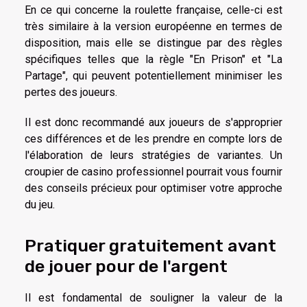
En ce qui concerne la roulette française, celle-ci est
très similaire à la version européenne en termes de
disposition, mais elle se distingue par des règles
spécifiques telles que la règle "En Prison" et "La
Partage", qui peuvent potentiellement minimiser les
pertes des joueurs.
Il est donc recommandé aux joueurs de s'approprier
ces différences et de les prendre en compte lors de
l'élaboration de leurs stratégies de variantes. Un
croupier de casino professionnel pourrait vous fournir
des conseils précieux pour optimiser votre approche
du jeu.
Pratiquer gratuitement avant
de jouer pour de l'argent
Il est fondamental de souligner la valeur de la