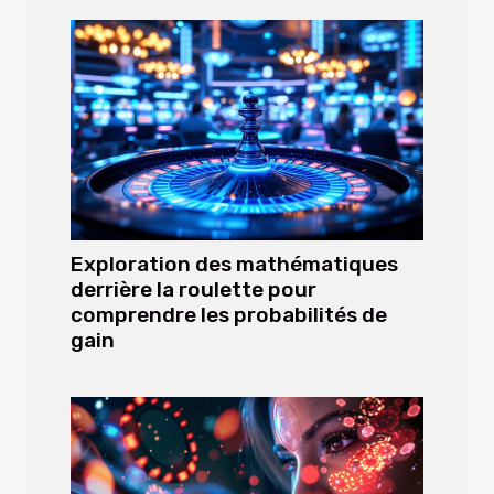
Exploration des mathématiques
derrière la roulette pour
comprendre les probabilités de
gain