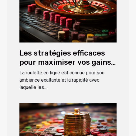
Les stratégies efficaces
pour maximiser vos gains
à la roulette en ligne
La roulette en ligne est connue pour son
ambiance exaltante et la rapidité avec
laquelle les...