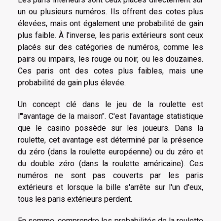
un ou plusieurs numéros. Ils offrent des cotes plus
élevées, mais ont également une probabilité de gain
plus faible. À l'inverse, les paris extérieurs sont ceux
placés sur des catégories de numéros, comme les
pairs ou impairs, les rouge ou noir, ou les douzaines.
Ces paris ont des cotes plus faibles, mais une
probabilité de gain plus élevée.
Un concept clé dans le jeu de la roulette est
l'"avantage de la maison". C'est l'avantage statistique
que le casino possède sur les joueurs. Dans la
roulette, cet avantage est déterminé par la présence
du zéro (dans la roulette européenne) ou du zéro et
du double zéro (dans la roulette américaine). Ces
numéros ne sont pas couverts par les paris
extérieurs et lorsque la bille s'arrête sur l'un d'eux,
tous les paris extérieurs perdent.
En somme, comprendre les probabilités de la roulette