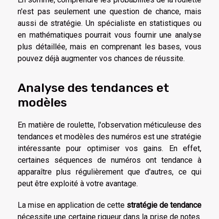
n'est pas seulement une question de chance, mais
aussi de stratégie. Un spécialiste en statistiques ou
en mathématiques pourrait vous fournir une analyse
plus détaillée, mais en comprenant les bases, vous
pouvez déjà augmenter vos chances de réussite.
Analyse des tendances et
modèles
En matière de roulette, l'observation méticuleuse des
tendances et modèles des numéros est une stratégie
intéressante pour optimiser vos gains. En effet,
certaines séquences de numéros ont tendance à
apparaître plus régulièrement que d'autres, ce qui
peut être exploité à votre avantage.
La mise en application de cette
stratégie de tendance
nécessite une certaine rigueur dans la prise de notes.