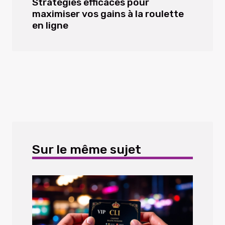
Stratégies efficaces pour
maximiser vos gains à la roulette
en ligne
Sur le même sujet