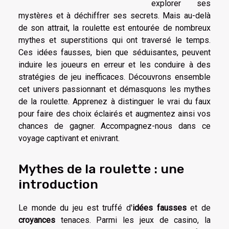
explorer ses
mystères et à déchiffrer ses secrets. Mais au-delà
de son attrait, la roulette est entourée de nombreux
mythes et superstitions qui ont traversé le temps.
Ces idées fausses, bien que séduisantes, peuvent
induire les joueurs en erreur et les conduire à des
stratégies de jeu inefficaces. Découvrons ensemble
cet univers passionnant et démasquons les mythes
de la roulette. Apprenez à distinguer le vrai du faux
pour faire des choix éclairés et augmentez ainsi vos
chances de gagner. Accompagnez-nous dans ce
voyage captivant et enivrant.
Mythes de la roulette : une
introduction
Le monde du jeu est truffé d'
idées fausses
et de
croyances
tenaces. Parmi les jeux de casino, la