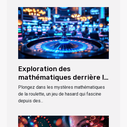
Exploration des
mathématiques derrière la
roulette pour comprendre
Plongez dans les mystères mathématiques
les probabilités de gain
de la roulette, un jeu de hasard qui fascine
depuis des...