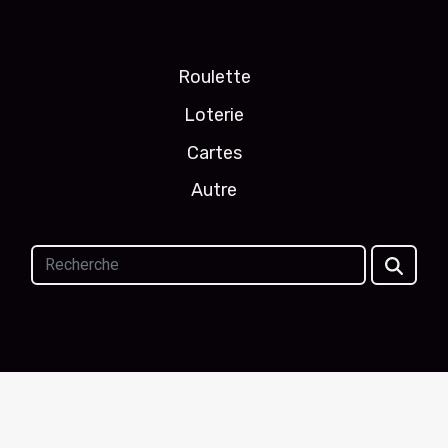
Roulette
Loterie
Cartes
Autre