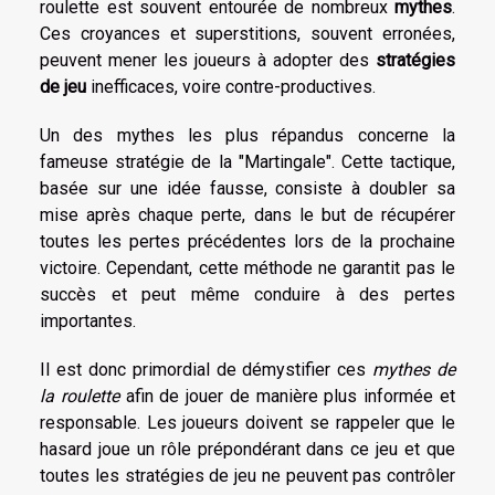
roulette est souvent entourée de nombreux
mythes
.
Ces croyances et superstitions, souvent erronées,
peuvent mener les joueurs à adopter des
stratégies
de jeu
inefficaces, voire contre-productives.
Un des mythes les plus répandus concerne la
fameuse stratégie de la "Martingale". Cette tactique,
basée sur une idée fausse, consiste à doubler sa
mise après chaque perte, dans le but de récupérer
toutes les pertes précédentes lors de la prochaine
victoire. Cependant, cette méthode ne garantit pas le
succès et peut même conduire à des pertes
importantes.
Il est donc primordial de démystifier ces
mythes de
la roulette
afin de jouer de manière plus informée et
responsable. Les joueurs doivent se rappeler que le
hasard joue un rôle prépondérant dans ce jeu et que
toutes les stratégies de jeu ne peuvent pas contrôler