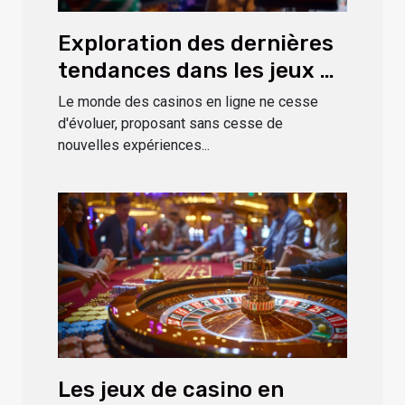
Exploration des dernières
tendances dans les jeux de
casino en ligne
Le monde des casinos en ligne ne cesse
d'évoluer, proposant sans cesse de
nouvelles expériences...
Les jeux de casino en