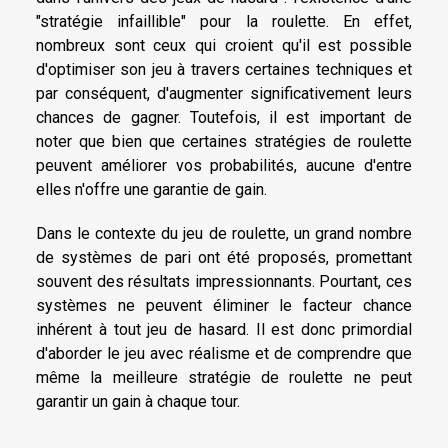
"stratégie infaillible" pour la roulette. En effet,
nombreux sont ceux qui croient qu'il est possible
d'optimiser son jeu à travers certaines techniques et
par conséquent, d'augmenter significativement leurs
chances de gagner. Toutefois, il est important de
noter que bien que certaines stratégies de roulette
peuvent améliorer vos probabilités, aucune d'entre
elles n'offre une garantie de gain.
Dans le contexte du jeu de roulette, un grand nombre
de systèmes de pari ont été proposés, promettant
souvent des résultats impressionnants. Pourtant, ces
systèmes ne peuvent éliminer le facteur chance
inhérent à tout jeu de hasard. Il est donc primordial
d'aborder le jeu avec réalisme et de comprendre que
même la meilleure stratégie de roulette ne peut
garantir un gain à chaque tour.