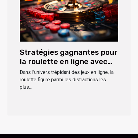
Stratégies gagnantes pour
la roulette en ligne avec
faibles mises
Dans l'univers trépidant des jeux en ligne, la
roulette figure parmi les distractions les
plus...