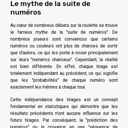
Le mythe de la suite de
numéros
Au cœur de nombreux débats sur la roulette se trouve
le fameux mythe de la "suite de numéros". De
nombreux joueurs sont convaincus que certains
numéros ou couleurs ont plus de chances de sortir
que d'autres, ce qui les porte à miser principalement
sur leurs "numéros chanceux". Cependant, la réalité
est bien différente. En effet, chaque tirage est
totalement indépendant au précédent, ce qui signifie
que les "probabilités" de chaque numéro sont
exactement les mêmes à chaque tour.
Cette indépendance des tirages est un concept
fondamental en statistiques qui démontre que les
résultats précédents n'ont aucune influence sur les
futurs tirages. Par conséquent, la "prédiction des
numéros" ou la croyance en une "séquence de