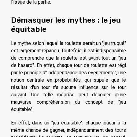
l'issue de la partie.
Démasquer les mythes : le jeu
équitable
Le mythe selon lequel la roulette serait un "jeu truqué"
est largement répandu. Toutefois, il est indispensable
de comprendre que la roulette est avant tout un "jeu
de hasard". En effet, chaque tour de roulette est régi
par le principe d'"indépendance des événements", une
notion centrale en probabilités, qui stipule que le
résultat d'un tour n'a aucune influence sur le tour
suivant. Une telle méprise peut découler d'une
mauvaise compréhension du concept de "jeu
équitable".
En effet, dans un "jeu équitable", chaque joueur a la
même chance de gagner, indépendamment des tours