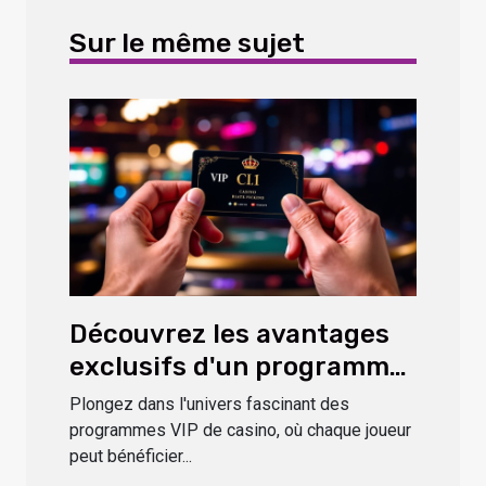
Sur le même sujet
Découvrez les avantages
exclusifs d'un programme
VIP de casino
Plongez dans l'univers fascinant des
programmes VIP de casino, où chaque joueur
peut bénéficier...