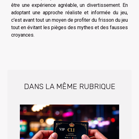
être une expérience agréable, un divertissement. En
adoptant une approche réaliste et informée du jeu,
c'est avant tout un moyen de profiter du frisson du jeu
tout en évitant les pièges des mythes et des fausses
croyances.
DANS LA MÊME RUBRIQUE